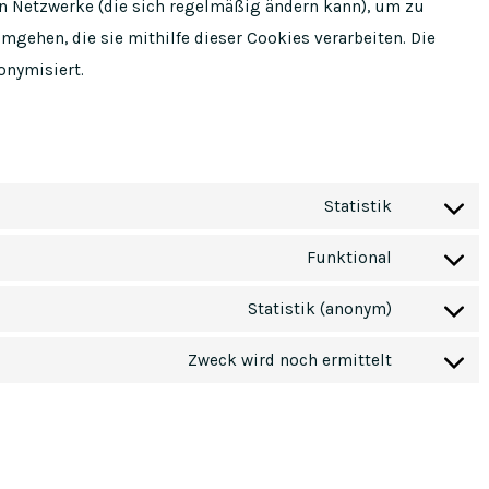
en Netzwerke (die sich regelmäßig ändern kann), um zu
umgehen, die sie mithilfe dieser Cookies verarbeiten. Die
onymisiert.
Statistik
Consent
to
Funktional
Consent
service
to
Statistik (anonym)
google-
Consent
service
analytics
to
Zweck wird noch ermittelt
wordpress
Consent
service
to
elementor
service
sonstiges