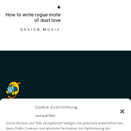
How to write rogue mote
of dust love
DESIGN
MUSIC
Cookie-Zustimmung
A WORDPRESS COMMENTER
MÄRZ 31, 2021 -
ANTWORTEN
verwalten
Durch Klicken auf "Alle akzeptieren" willigen Sie jederzeit widerruflich ein,
Hi, this is a comment.
dass Dritte Cookies und ähnliche Techniken zur Optimierung der