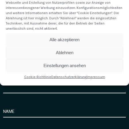
To get started with moderating, editing, and deleting comments,
Webseite und Erstellung von Nutzerprofilen sowie zur Anzeige von
please visit the Comments screen in the dashboard.
interessenbezogener Werbung einzusetzen. Konfigurationsmöglichkeiten
und weitere Informationen erhalten Sie über "Cookie Einstellungen". Die
Commenter avatars come from
Gravatar
.
Ablehnung ist hier möglich. Durch "Ablehnen" werden die eingesetzten
Techniken, mit Ausnahme derer, die für den Betrieb der Seiten
unerlässlich sind, nicht aktiviert.
Alle akzeptieren
Ablehnen
Einstellungen ansehen
Cookie-Richtlinie
Datenschutzerklärung
Impressum